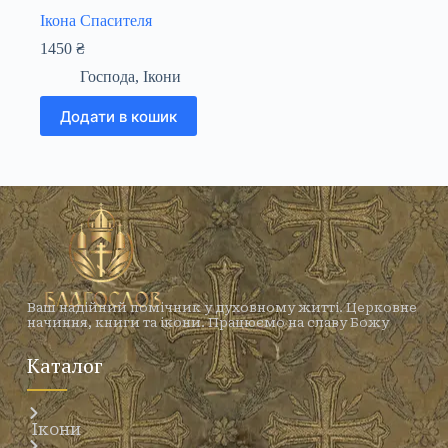
Ікона Спасителя
1450
₴
Господа
,
Ікони
Додати в кошик
Ваш надійний помічник у духовному житті. Церковне
начиння, книги та ікони. Працюємо на славу Божу
Каталог
Ікони