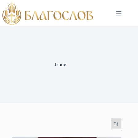
Ікони