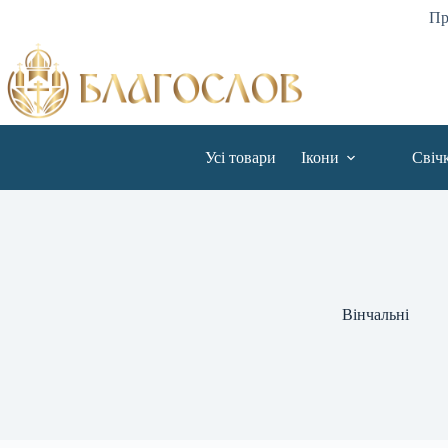
Пр
Усі товари
Ікони
Свіч
Вінчальні