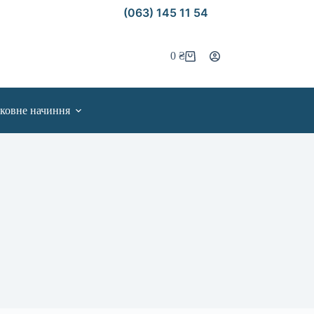
(063) 145 11 54
0
₴
ковне начиння