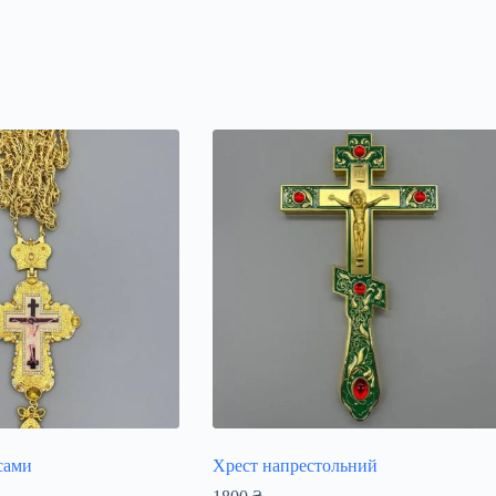
сами
Хрест напрестольний