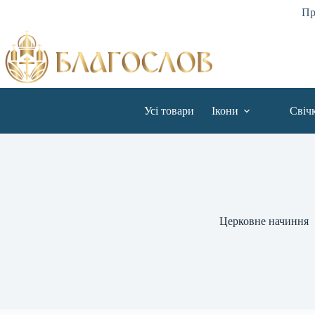
Пр
Усі товари
Ікони
Свіч
Церковне начиння