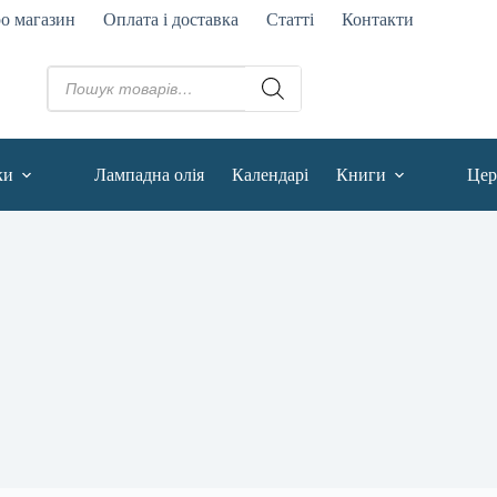
о магазин
Оплата і доставка
Статті
Контакти
ки
Лампадна олія
Календарі
Книги
Цер