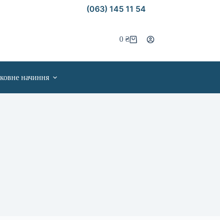
(063) 145 11 54
0
₴
ковне начиння