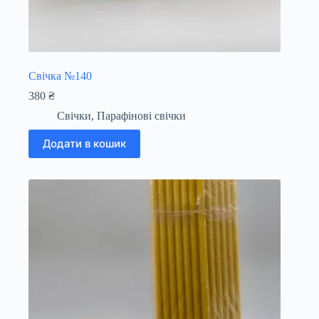
Свічка №140
380
₴
Свічки
,
Парафінові свічки
Додати в кошик