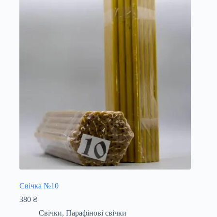
Свічка №10
380
₴
Свічки
,
Парафінові свічки