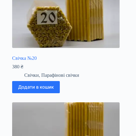
Свічка №20
380
₴
Свічки
,
Парафінові свічки
Додати в кошик