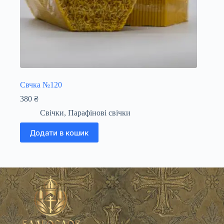
Свчка №120
380
₴
Свічки
,
Парафінові свічки
Додати в кошик