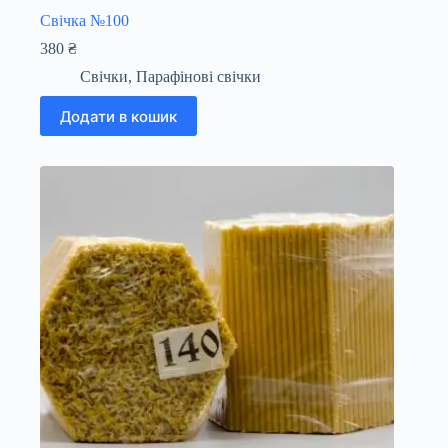
Свічка №100
380
₴
Свічки
,
Парафінові свічки
Додати в кошик