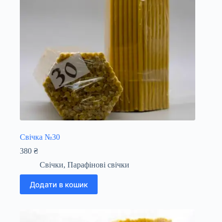
Свічка №30
380
₴
Свічки
,
Парафінові свічки
Додати в кошик