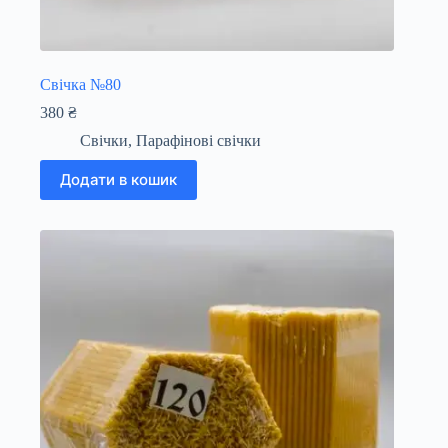
Свічка №80
380
₴
Свічки
,
Парафінові свічки
Додати в кошик