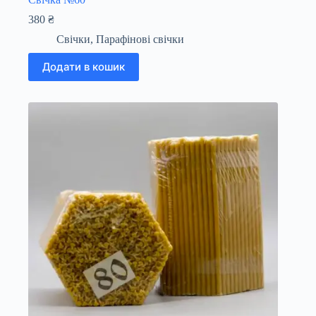
380
₴
Свічки
,
Парафінові свічки
Додати в кошик