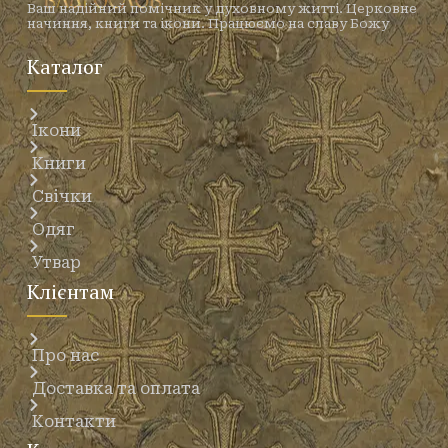
Ваш надійний помічник у духовному житті. Церковне
начиння, книги та ікони. Працюємо на славу Божу
Каталог
Ікони
Книги
Свічки
Одяг
Утвар
Клієнтам
Про нас
Доставка та оплата
Контакти