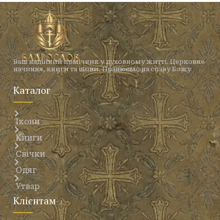
Ваш надійний помічник у духовному житті. Церковне
начиння, книги та ікони. Працюємо на славу Божу
Каталог
Ікони
Книги
Свічки
Одяг
Утвар
Клієнтам