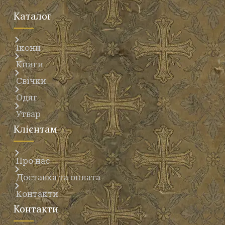
Каталог
Ікони
Книги
Свічки
Одяг
Утвар
Клієнтам
Про нас
Доставка та оплата
Контакти
Контакти