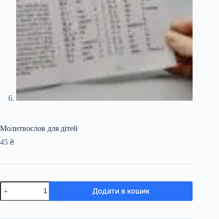
Молитвослов для дітей
45
₴
Додати в кошик