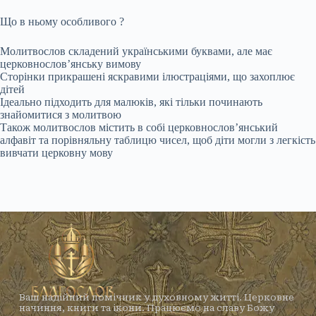
Що в ньому особливого ?
Молитвослов складений українськими буквами, але має
церковнослов’янську вимову
Сторінки прикрашені яскравими ілюстраціями, що захоплює
дітей
Ідеально підходить для малюків, які тільки починають
знайомитися з молитвою
Також молитвослов містить в собі церковнословʼянський
алфавіт та порівняльну таблицю чисел, щоб діти могли з легкість
вивчати церковну мову
Ваш надійний помічник у духовному житті. Церковне
начиння, книги та ікони. Працюємо на славу Божу